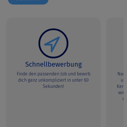
Schnellbewerbung
Finde den passenden Job und bewirb
Nach
dich ganz unkompliziert in unter 60
uns
Sekunden!
Kenn
wir,
m