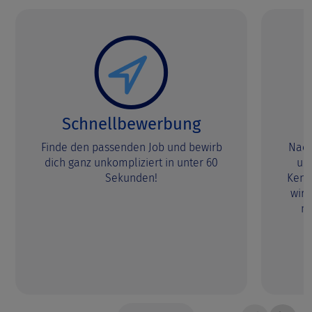
Schnellbewerbung
Finde den passenden Job und bewirb
Nach
dich ganz unkompliziert in unter 60
uns
Sekunden!
Kenn
wir,
m