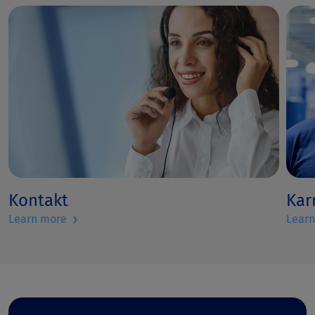
Kontakt
Kar
›
Learn more
Lear